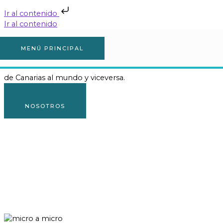
Ir al contenido
Ir al contenido
BIENVENIDOS A RADIO
MENÚ PRINCIPAL
micro@micro
de Canarias al mundo y viceversa.
CONTACTO
NOSOTROS