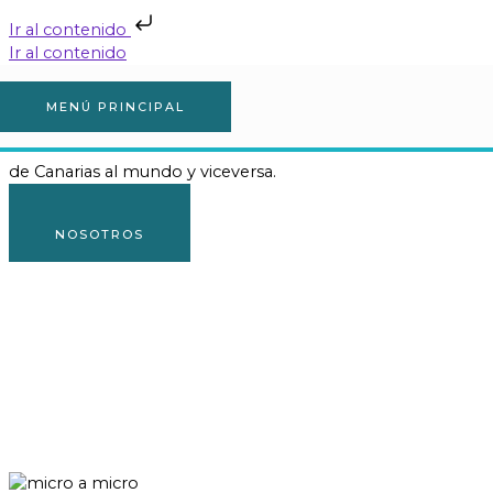
Ir al contenido
Ir al contenido
BIENVENIDOS A RADIO
MENÚ PRINCIPAL
micro@micro
de Canarias al mundo y viceversa.
CONTACTO
NOSOTROS